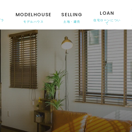
N
LOAN
MODELHOUSE
SELLING
プラ
住宅ローンについ
モデルハウス
土地・建売
て