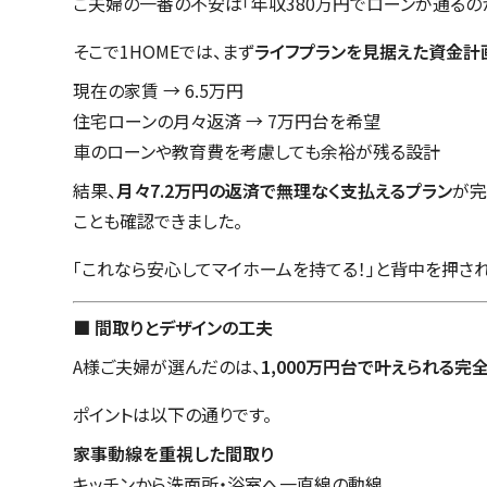
ご夫婦の一番の不安は「年収380万円でローンが通るのか
そこで1HOMEでは、まず
ライフプランを見据えた資金計
現在の家賃 → 6.5万円
住宅ローンの月々返済 → 7万円台を希望
車のローンや教育費を考慮しても余裕が残る設計
結果、
月々7.2万円の返済で無理なく支払えるプラン
が完
ことも確認できました。
「これなら安心してマイホームを持てる！」と背中を押さ
■ 間取りとデザインの工夫
A様ご夫婦が選んだのは、
1,000万円台で叶えられる完
ポイントは以下の通りです。
家事動線を重視した間取り
キッチンから洗面所・浴室へ一直線の動線