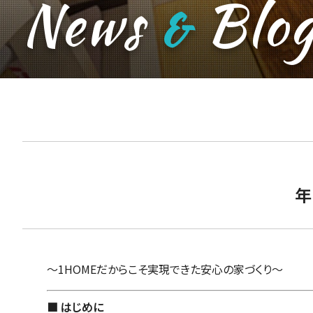
News
Blo
&
年
～1HOMEだからこそ実現できた安心の家づくり～
■ はじめに