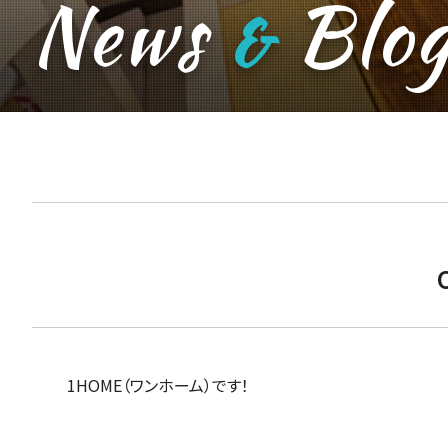
News
Blo
&
1HOME（ワンホーム）です！